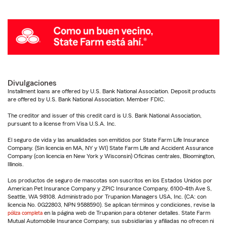
Divulgaciones
Installment loans are offered by U.S. Bank National Association. Deposit products
are offered by U.S. Bank National Association. Member FDIC.
The creditor and issuer of this credit card is U.S. Bank National Association,
pursuant to a license from Visa U.S.A. Inc.
El seguro de vida y las anualidades son emitidos por State Farm Life Insurance
Company. (Sin licencia en MA, NY y WI) State Farm Life and Accident Assurance
Company (con licencia en New York y Wisconsin) Oficinas centrales, Bloomington,
Illinois.
Los productos de seguro de mascotas son suscritos en los Estados Unidos por
American Pet Insurance Company y ZPIC Insurance Company, 6100-4th Ave S,
Seattle, WA 98108. Administrado por Trupanion Managers USA, Inc. (CA: con
licencia No. 0G22803, NPN 9588590). Se aplican términos y condiciones, revise la
póliza completa
en la página web de Trupanion para obtener detalles. State Farm
Mutual Automobile Insurance Company, sus subsidiarias y afiliadas no ofrecen ni