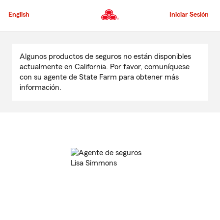
Pasar
al
English
Iniciar Sesión
contenido
principal
Comienzo
del
Algunos productos de seguros no están disponibles
contenido
actualmente en California. Por favor, comuníquese
principal
con su agente de State Farm para obtener más
información.