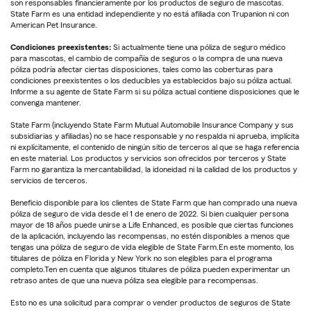
son responsables financieramente por los productos de seguro de mascotas.
State Farm es una entidad independiente y no está afiliada con Trupanion ni con
American Pet Insurance.
Condiciones preexistentes:
Si actualmente tiene una póliza de seguro médico
para mascotas, el cambio de compañía de seguros o la compra de una nueva
póliza podría afectar ciertas disposiciones, tales como las coberturas para
condiciones preexistentes o los deducibles ya establecidos bajo su póliza actual.
Informe a su agente de State Farm si su póliza actual contiene disposiciones que le
convenga mantener.
State Farm (incluyendo State Farm Mutual Automobile Insurance Company y sus
subsidiarias y afiliadas) no se hace responsable y no respalda ni aprueba, implícita
ni explícitamente, el contenido de ningún sitio de terceros al que se haga referencia
en este material. Los productos y servicios son ofrecidos por terceros y State
Farm no garantiza la mercantabilidad, la idoneidad ni la calidad de los productos y
servicios de terceros.
Beneficio disponible para los clientes de State Farm que han comprado una nueva
póliza de seguro de vida desde el 1 de enero de 2022. Si bien cualquier persona
mayor de 18 años puede unirse a Life Enhanced, es posible que ciertas funciones
de la aplicación, incluyendo las recompensas, no estén disponibles a menos que
tengas una póliza de seguro de vida elegible de State Farm.En este momento, los
titulares de póliza en Florida y New York no son elegibles para el programa
completo.Ten en cuenta que algunos titulares de póliza pueden experimentar un
retraso antes de que una nueva póliza sea elegible para recompensas.
Esto no es una solicitud para comprar o vender productos de seguros de State