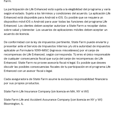
Farm.
La participación de Life Enhanced está sujeta a la elegibilidad del programa y varía
según el estado. Sujeto a los términos y condiciones del acuerdo. La aplicación Life
Enhanced está disponible para Android e iOS. Es posible que se requiera un
dispositivo móvil iOS o Android para usar todas las funciones del programa Life
Enhanced. Los clientes deben aceptar autorizar a State Farm a recopilar datos
sobre salud y bienestar. Los usuarios de aplicaciones móviles deben aceptar un
acuerdo de licencia.
De conformidad con la ley de impuestos pertinente, State Farm puede enviarte y
presentar ante el Servicio de Impuestos Internos y/u otra autoridad de impuestos
aplicable un Formulario 1099-MISC (ingresos misceláneos) por el canje de
recompensas de Life Enhanced, según corresponda. Tú eres el único responsable
de cualquier consecuencia fiscal que surja del canje de recompensas de Life
Enhanced. State Farm no provee asesoría fiscal ni legal. Es posible que desees
discutir las posibles consecuencias fiscales de tu participación en el programa Life
Enhanced con un asesor fiscal o legal.
Cada aseguradora de State Farm asume la exclusiva responsabilidad financiera
por sus propios productos.
State Farm Life Insurance Company (sin licencia en MA, NY ni WI)
State Farm Life and Accident Assurance Company (con licencia en NY y WI)
Bloomington, IL