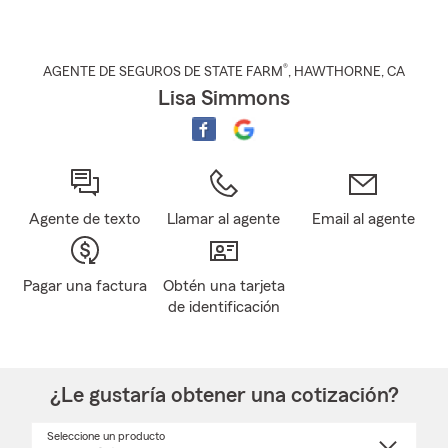
®
AGENTE DE SEGUROS DE STATE FARM
,
HAWTHORNE
, CA
Lisa Simmons
Agente de texto
Llamar al agente
Email al agente
Pagar una factura
Obtén una tarjeta
de identificación
¿Le gustaría obtener una cotización?
Seleccione un producto
Seleccione